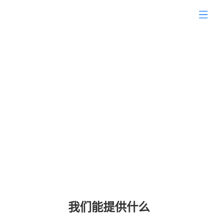
SNS跨平台智能云社交系
统
无障碍跨平台社交管理，多渠道社交线索
跟踪分析; 互动成效、访客留言等数据展
示一览无余
我们能提供什么