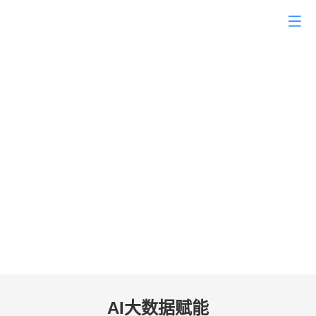
AI智能营销
助力挖泥船决胜海外市场
众多行业案例，帮助企业通过低成本找
到更多高质量 挖泥船行业海外询盘
联系我们
AI大数据赋能