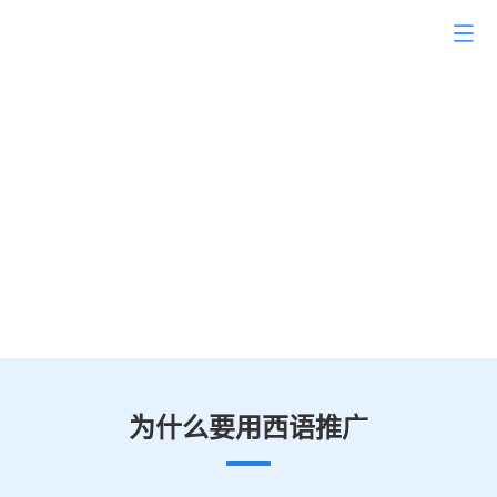
西班牙语推广，外贸拓客
新密码
覆盖全球25个国家,近5亿人口市
场,开启海外拓客新渠道
为什么要用西语推广