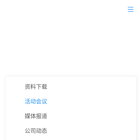
全球赢-专业只做一件事
帮外贸企业以“低成本”找到“高质量”询盘
资料下载
活动会议
媒体报道
公司动态