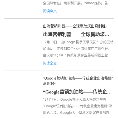
全国峰会在广州顺利开展。Yahoo媒体广告高
—— 来源广交会官网 外贸新趋势  “面对外部环
级总监Matthew、Yahoo渠道发展总监Elly、
境变化，...
阅读全文
Yahoo广告策略经理Stephen、天擎天拓广州
总经理Ahdu等，与广大电商客户齐聚一堂。 
出海营销利器——全球赢助您出奇制胜
-
本次会议分享了在如今跨境出海时代，Yahoo
出海营销利器——全球赢助您出
如何把握新机遇，打开跨境营销新局面的内
奇制胜
12月19日，由Google携手天擎天拓举办的营销
容，为各位广告主提供了海外营销新思路。 全
加油站：传统制造企业出海讲座在广州召开。 
新雅虎品牌故事及发展 Yahoo渠道发展总监
会议现场分享了传统制造企业最新的线上营销
Elly在会议上进行了全新雅虎品牌...
趋势，并带来多个成功案例，帮助企业进行更
阅读全文
有效的推广，为各位广告主提供出海营销新思
路。 B2B出海营销趋势 与谷歌客户建站案例分
“Google营销加油站——传统企业出海秘籍”
析 Google大中华地区新业务部南方区负责人
深圳站
-
Eddy首先进行了《B2B出海营销趋势与谷歌客
“Google营销加油站——传统企业
户建站案例分析》的主题分享。 Eddy以B2B网
出海秘籍”深圳站
12月17日，Google携手天擎天拓成功举办
站为例，指出数字营销是全球市场的大势所
“Google营销加油站——传统企业出海秘籍”深
趋。在当前数字化时代，谷歌能捕捉到采购者
圳站会议。Google大中华地区新客户业务部南
思考的每一个“微时刻”，...