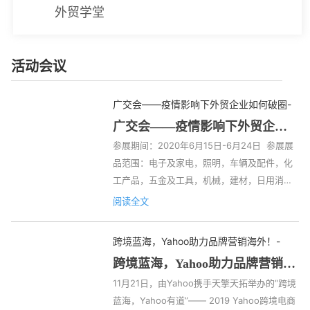
外贸学堂
活动会议
广交会——疫情影响下外贸企业如何破圈
-
广交会——疫情影响下外贸企业
如何破圈
参展期间：2020年6月15日-6月24日  参展展
品范围：电子及家电，照明，车辆及配件，化
工产品，五金及工具，机械，建材，日用消费
品，能源，家居装饰品 ，礼品 ，办公、箱包及
阅读全文
休闲用品，医药及医疗保健，食品，鞋，纺织
服装 新闻数据  截至第126届，广交会累计出口
跨境蓝海，Yahoo助力品牌营销海外！
-
成交约14126亿美元，累计到会境外采购商约
跨境蓝海，Yahoo助力品牌营销海
899万人。目前，每届广交会展览规模达118.5
外！
11月21日，由Yahoo携手天擎天拓举办的“跨境
万平方米，境内外参展企业近2.5万家，210多
蓝海，Yahoo有道”—— 2019 Yahoo跨境电商
个国家和地区的约20万名境外采购商与会。 