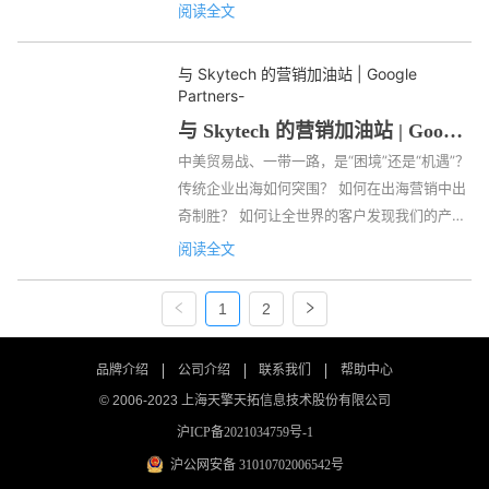
区负责人Eddy作为讲师出席此次会议，天擎天
阅读全文
拓的金牌商务经理Connie和金牌优化师Elena
以独特的角度和大家分享Google营销。数十家
与 Skytech 的营销加油站 | Google 
企业受邀参加，共同探讨传统制造企业最新的
Partners
-
线上营销趋势。 传统制造企业出海秘籍 Eddy
与 Skytech 的营销加油站 | Google 
首先为大家带来“ B2B 出海营销趋势与客户建
Partners
中美贸易战、一带一路，是“困境”还是“机遇”？ 
站案例分析“的分享，以 B2B 行业为重点展开
传统企业出海如何突围？ 如何在出海营销中出
各项分析，他以市场全球化趋势逐渐显著为
奇制胜？ 如何让全世界的客户发现我们的产
例，...
品？ 为什么我的公司在海外做了推广，销量还
阅读全文
是没有提升？ 由Skytech携手Google 
Partners 共同举办的营销加油站： 传统制造企
1
2
业出海讲座或许能给到您想要的答案。 诚邀你
参加本次讲座，讲座将会与你分享 传统制造企
品牌介绍
公司介绍
联系我们
帮助中心
业 最新的线上营销趋势，并会为您带来多个成
© 2006-2023 上海天擎天拓信息技术股份有限公司
功案例，帮助您更有效的推广您的生意。 亮点
沪ICP备2021034759号-1
期待 传统制造企业出海行销秘籍 了解 传统制
造企业 最新线上...
沪公网安备 31010702006542号